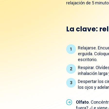
relajación de 5 minuto
La clave: re
Relajarse. Encu
erguida. Coloque
escritorio.
Respirar. Olvíd
inhalación larga
Despertar los c
los ojos y adela
Olfato
. Concéntr
fuera? ¿Le viene