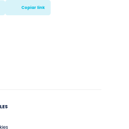
Copiar link
LES
kies