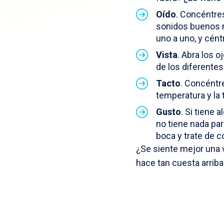
Oído
. Concéntres
sonidos buenos n
uno a uno, y cént
Vista
. Abra los o
de los diferentes
Tacto
. Concéntr
temperatura y la 
Gusto
. Si tiene 
no tiene nada par
boca y trate de 
¿Se siente mejor una 
hace tan cuesta arriba