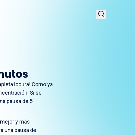
inutos
mpleta locura! Como ya
ncentración. Si se
una pausa de 5
á mejor y más
ra una pausa de