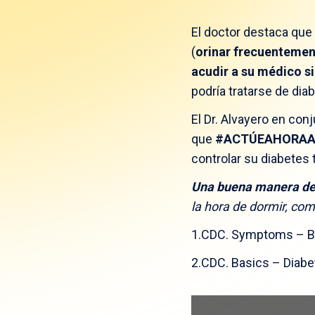
El doctor destaca que
(
orinar frecuenteme
acudir a su médico s
podría tratarse de di
El Dr. Alvayero en con
que
#ACTÚEAHORAA
controlar su diabetes 
Una buena manera de
la hora de dormir, comi
1.CDC. Symptoms – Bas
2.CDC. Basics – Diabet