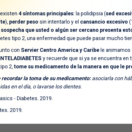
 existen
4 síntomas principales
: la polidipsia (
sed excesi
nte
),
perder peso
sin intentarlo y el
cansancio excesivo
(
i sospecha que usted o algún ser cercano presenta es
abetes tipo 2, una enfermedad que puede pasar mucho tiem
junto con
Servier
Centro
America
y Caribe
le animamos 
NTELADIABETES
y recuerde que si ya se encuentra en 
tipo 2,
tome su medicamento de la manera en que le pre
 recordar la toma de su medicamento:
asociarla con háb
das en el día, o lavarse los dientes.
ics - Diabetes. 2019.​
es. 2019. ​