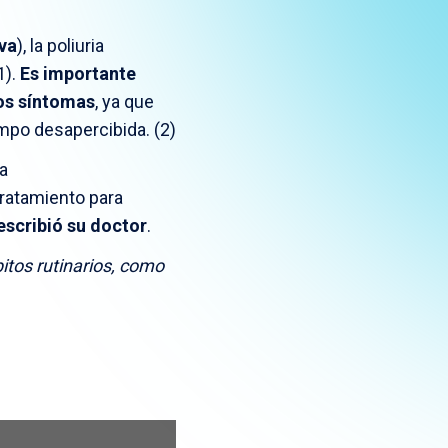
va
), la poliuria
1).
Es importante
tos síntomas
, ya que
po desapercibida. (2)​
a
tratamiento para
scribió su doctor
.
itos rutinarios, como